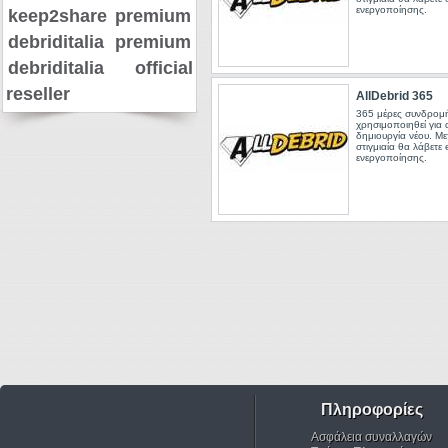
ενεργοποίησης.
keep2share premium
debriditalia premium
debriditalia official
reseller
AllDebrid 365
365 μέρες συνδρομή
χρησιμοποιηθεί για
δημιουργία νέου. Μ
στιγμιαία θα λάβετε 
ενεργοποίησης.
Πληροφορίες
Ασφάλεια συναλλαγών