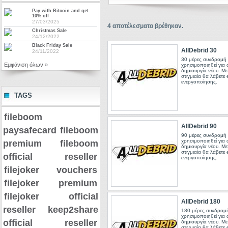
Pay with Bitcoin and get
10% off
27/03/2025
4
αποτέλεσματα βρέθηκαν.
Christmas Sale
24/12/2022
Black Friday Sale
AllDebrid 30
24/11/2022
30 μέρες συνδρομή 
Εμφάνιση όλων »
χρησιμοποιηθεί για
δημιουργία νέου. Μ
στιγμιαία θα λάβετε 
ενεργοποίησης.
TAGS
fileboom
AllDebrid 90
paysafecard
fileboom
90 μέρες συνδρομή 
χρησιμοποιηθεί για
premium
fileboom
δημιουργία νέου. Μ
στιγμιαία θα λάβετε 
official reseller
ενεργοποίησης.
filejoker vouchers
filejoker premium
filejoker official
AllDebrid 180
reseller
keep2share
180 μέρες συνδρομή
χρησιμοποιηθεί για
official reseller
δημιουργία νέου. Μ
στιγμιαία θα λάβετε 