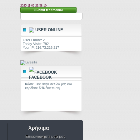
2025-11-02 23:58:10
Submit testimonial
USER ONLINE
User Online: 2
Today Visits: 792
Your IP: 216.73.216.217
FACEBOOK
Κάντε Like στην σελίδα μας και
κερδίστε
5 %
έκπτωση!
Χρήσιμα
Επικοινωνήστε μαζί μας