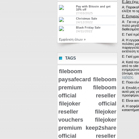
Ε: Δεν έχω
Pay with Bitcoin and get
Α: Παρακαλ
10% off
ελέξτε το 
27/03/2025
Ε: Ενημερώ
Christmas Sale
Α:
Για να 
24/12/2022
πολύ μεγά
Black Friday Sale
διαθεσιμότ
24/11/2022
Ε: Γιατί πρ
Εμφάνιση όλων »
Α: Η εγγραφ
πελάτες μας
παραγγελία
εκτέλεση τ
Ε: Γιατί χρ
TAGS
Α:
Κατά τη
από το sit
ενημερώνου
fileboom
(όνομα, ηλ
χρήσης
.
paysafecard
fileboom
Ε: Ποιοι εί
premium
fileboom
Α: Επειδή 
αυτό μας γ
official reseller
προσφέρουμ
Ε: Είναι α
filejoker official
Α: Η ασφάλε
καταστήματ
reseller
filejoker
vouchers
filejoker
premium
keep2share
official reseller