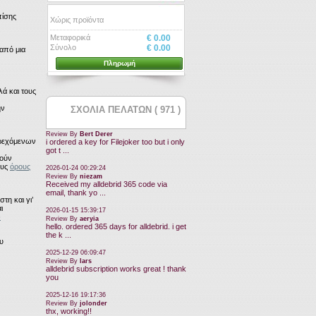
πίσης
Χώρις προϊόντα
Μεταφορικά
€ 0.00
Σύνολο
€ 0.00
από μια
Πληρωμή
λά και τους
ην
ΣΧΟΛΙΑ ΠΕΛΑΤΩΝ ( 971 )
Review By
Bert Derer
αρεχόμενων
i ordered a key for Filejoker too but i only
got t ...
ρούν
ους
όρους
2026-01-24 00:29:24
Review By
niezam
Received my alldebrid 365 code via
email, thank yo ...
τη και γι’
ι
2026-01-15 15:39:17
ώ
Review By
aeryia
hello. ordered 365 days for alldebrid. i get
the k ...
ου
2025-12-29 06:09:47
Review By
lars
alldebrid subscription works great ! thank
you
2025-12-16 19:17:36
Review By
jolonder
thx, working!!