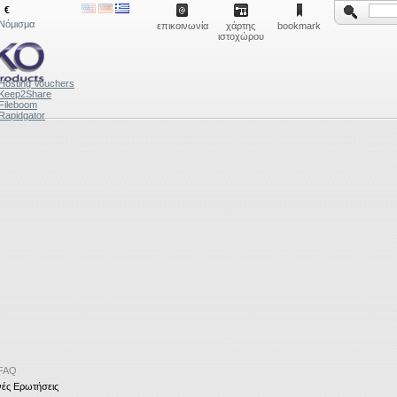
€
Νόμισμα
επικοινωνία
χάρτης
bookmark
ιστοχώρου
Hosting Vouchers
Keep2Share
Fileboom
Rapidgator
FAQ
ές Ερωτήσεις