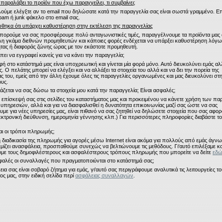
 παραλάβει το προϊόν που έχω παραγγείλει, τι συμβαίνει;
ούμε ελέγξτε αν το email που δηλώσατε κατά την παραγγελία σας είναι σωστά γραμμένο. Ε
spam ή junk φάκελο στο email σας.
θηκα ότι υπάρχει καθυστέρηση στην εκτέλεση της παραγγελίας
μπορούμε να σας προσφέρουμε πολύ ανταγωνιστικές τιμές, παραγγέλνουμε τα προϊόντα μας 
λη γκάμα
διεθνών
προμηθευτών και κάποιες φορές ενδέχεται να υπάρξει καθυστέρηση λόγω
ητας ή
διαφοράς ζώνης ώρας με τον εκάστοτε προμηθευτή.
έπει να εγγραφεί κανείς για να κάνει την παραγγελία;
ή στο κατάστημά μας είναι υποχρεωτική και γίνεται μία φορά μόνο. Αυτό διευκολύνει εμάς αλ
. Ο πελάτης μπορεί να ελέγξει και να αλλάξει τα στοιχεία του αλλά και να δει την πορεία της
ς του, εμείς από την άλλη έχουμε όλες τις παραγγελίες οργανωμένες και μας διευκολύνει στ
ους.
ειάζεται να σας δώσω τα στοιχεία μου κατά την παραγγελία; Είναι ασφαλές;
ν επίσκεψή σας στις σελίδες του καταστήματος μας και προκειμένου να κάνετε χρήση των π
e υπηρεσιών, αλλά και για να διασφαλισθεί η δυνατότητα επικοινωνίας μαζί σας ώστε να σας
με για νέες υπηρεσίες μας, είναι πιθανό να σας ζητηθεί να δηλώσετε στοιχεία που σας αφο
εκτρονική διεύθυνση, ημερομηνία γέννησης κλπ.)
Για περισσότερες πληροφορίες διαβάστε τ
ναι οι τρόποι πληρωμής;
η διαδικασία της πληρωμής για αγορές μέσω Internet είναι ακόμα για πολλούς από εμάς άγνωσ
εμίζει ανασφάλεια, προσπαθούμε συνεχώς να βελτιώνουμε τις μεθόδους. Γι'αυτό επιλέξαμε κα
ε τους δημοφιλέστερους και ασφαλέστερους τρόπους πληρωμής που μπορείτε να δείτε
εδ
σφαλές οι συναλλαγές που πραγματοποιύνται στο κατάστημά σας;
ια σας είναι σοβαρό ζήτημα για εμάς, γι'αυτό σας περιγράφουμε αναλυτικά τις λειτουργείες τ
ος μας, στην ειδική σελίδα περί
ασφάλειας συναλλαγών
.