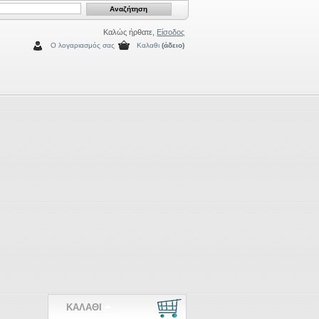
Καλώς ήρθατε,
Είσοδος
Ο λογαριασμός σας
Καλαθι
(άδειο)
ΚΑΛΑΘΙ