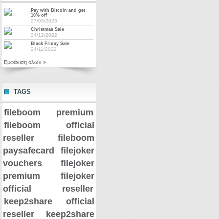
Pay with Bitcoin and get
10% off
27/03/2025
Christmas Sale
24/12/2022
Black Friday Sale
24/11/2022
Εμφάνιση όλων »
TAGS
fileboom premium
fileboom official
reseller
fileboom
paysafecard
filejoker
vouchers
filejoker
premium
filejoker
official reseller
keep2share official
reseller
keep2share