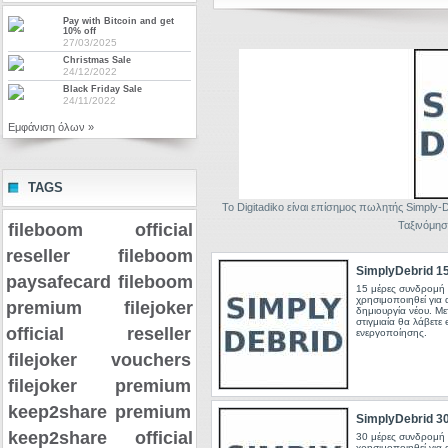
Pay with Bitcoin and get
10% off
27/03/2025
Christmas Sale
24/12/2022
Black Friday Sale
24/11/2022
Εμφάνιση όλων »
TAGS
Το Digitadiko είναι επίσημος πωλητής Simpl
Ταξινόμησ
fileboom official
reseller
fileboom
SimplyDebrid 1
paysafecard
fileboom
15 μέρες συνδρομή 
χρησιμοποιηθεί για
premium
filejoker
δημιουργία νέου. Μ
στιγμιαία θα λάβετε 
official reseller
ενεργοποίησης.
filejoker vouchers
filejoker premium
keep2share premium
SimplyDebrid 3
keep2share official
30 μέρες συνδρομή 
χρησιμοποιηθεί για