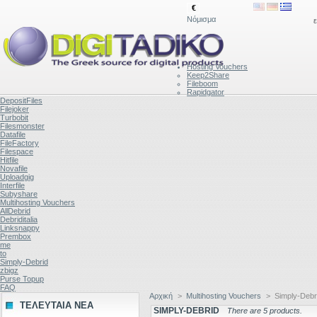
€
Νόμισμα
ε
Hosting Vouchers
Keep2Share
Fileboom
Rapidgator
DepositFiles
Filejoker
Turbobit
Filesmonster
Datafile
FileFactory
Filespace
Hitfile
Novafile
Uploadgig
Interfile
Subyshare
Multihosting Vouchers
AllDebrid
Debriditalia
Linksnappy
Prembox
me
to
Simply-Debrid
zbigz
Purse Topup
FAQ
Αρχική
>
Multihosting Vouchers
>
Simply-Debr
ΤΕΛΕΥΤΑΙΑ ΝΕΑ
SIMPLY-DEBRID
There are 5 products.