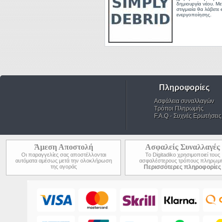
δημιουργία νέου. Μ
στιγμιαία θα λάβετε 
ενεργοποίησης.
Πληροφορίες
Ασφάλεια συναλλαγών
Τρόποι Πληρωμής
F.A.Q - Συχνές Ερωτήσεις
Άμεση Αποστολή
Ασφαλείς Συναλλαγές
Οι παραγγελίες σας αποστέλλονται
Το Digitadiko χρησιμοποιεί τους
αυτόματα αμέσως μετά την ολοκλήρωση
ασφαλέστερους τρόπους πληρωμ
της αγοράς
Περισσότερες πληροφορίες