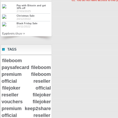
Pay with Bitcoin and get
10% off
27/03/2025
Christmas Sale
24/12/2022
Black Friday Sale
24/11/2022
Εμφάνιση όλων »
TAGS
fileboom
paysafecard
fileboom
premium
fileboom
official reseller
filejoker official
reseller
filejoker
vouchers
filejoker
premium
keep2share
official reseller