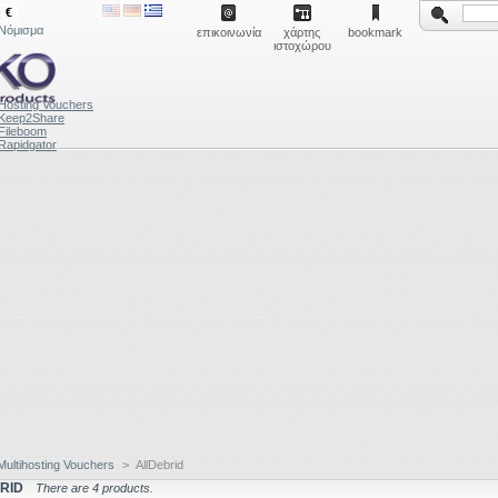
€
Νόμισμα
επικοινωνία
χάρτης
bookmark
ιστοχώρου
Hosting Vouchers
Keep2Share
Fileboom
Rapidgator
Multihosting Vouchers
>
AllDebrid
RID
There are 4 products.