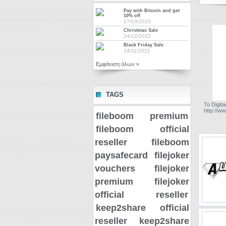
Pay with Bitcoin and get
10% off
27/03/2025
Christmas Sale
24/12/2022
Black Friday Sale
24/11/2022
Εμφάνιση όλων »
TAGS
Το Digit
http://ww
fileboom premium
fileboom official
reseller
fileboom
paysafecard
filejoker
vouchers
filejoker
premium
filejoker
official reseller
keep2share official
reseller
keep2share