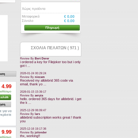
Χώρις προϊόντα
Μεταφορικά
€ 0.00
Σύνολο
€ 0.00
Πληρωμή
ΣΧΟΛΙΑ ΠΕΛΑΤΩΝ ( 971 )
Review By
Bert Derer
i ordered a key for Filejoker too but i only
got t ...
2026-01-24 00:29:24
Review By
niezam
Received my alldebrid 365 code via
email, thank yo ...
 4.99
ιαθέσιμο
2026-01-15 15:39:17
Review By
aeryia
καλάθι
hello. ordered 365 days for alldebrid. i get
the k ...
ηση
2025-12-29 06:09:47
ε για να
Review By
lars
κρίνετε
alldebrid subscription works great ! thank
you
2025-12-16 19:17:36
 9.99
Review By
jolonder
thx, working!!
ιαθέσιμο