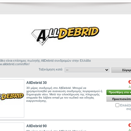
adiko είναι επίσημος πωλητής AllDebrid συνδρομών στην Ελλάδα
w.alldebrid.com/offer/
Ταξινόμηση κατά
€
AllDebrid 30
Δ
30 μέρες συνδρομή στο AllDebrid. Μπορεί να
χρησιμοποιηθεί για ανανεώση συνδρομής λογαριασμού ή
Προσθήκη στο 
δημιουργία νέου. Μετά την ολοκλήρωση της πληρωμής
στιγμιαία θα λάβετε email με τον κωδικό και οδηγίες
Προεπισκόπ
ενεργοποίησης.
Επιλέξτ
συγ
€
AllDebrid 90
Δ