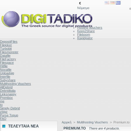
€
Νόμισμα
ε
Hosting Vouchers
Keep2Share
Fileboom
Rapidgator
DepositFiles
Filejoker
Turbobit
Filesmonster
Datafile
FileFactory
Filespace
Hitfile
Novafile
Uploadgig
Interfile
Subyshare
Multihosting Vouchers
AllDebrid
Debriditalia
Linksnappy
Prembox
me
to
Simply-Debrid
zbigz
Purse Topup
FAQ
Αρχική
>
Multihosting Vouchers
>
Premium.to
ΤΕΛΕΥΤΑΙΑ ΝΕΑ
PREMIUM.TO
There are 4 products.