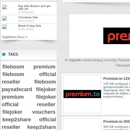
Pay with Bitcoin and get
10% off
27/03/2025
Christmas Sale
24/12/2022
Black Friday Sale
24/11/2022
Εμφάνιση όλων »
TAGS
Το Digitadiko είναι επίσημος πωλητής Premi
Ταξινόμησ
fileboom premium
fileboom official
Premium.to 12
reseller
fileboom
125 GB συνδρομή σ
χρησιμοποιηθεί για
paysafecard
filejoker
δημιουργία νέου. Μ
στιγμιαία θα λάβετε 
premium
filejoker
ενεργοποίησης.
official reseller
filejoker vouchers
keep2share official
Premium.to 30
reseller
keep2share
300 GB συνδρομή σ
χρησιμοποιηθεί για