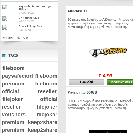
Pay with Bitcoin and get
10% off
AllDebrid 30
27/03/2025
Christmas Sale
30 μέρες συνδρομή στο AllDebrid. Μπορεί ν
24/12/2022
χρησιμοποιηθεί για ανανεώση συνδρομής
λογαριασμού ή δημιουργία νέου. Μετά την...
Black Friday Sale
24/11/2022
Εμφάνιση όλων »
TAGS
fileboom
€ 4.99
paysafecard
fileboom
Προβολή
Προσθήκη στο κ
premium
fileboom
official reseller
Premium.to 300GB
filejoker official
300 GB συνδρομή στο Premium.to. Μπορεί 
χρησιμοποιηθεί για ανανεώση συνδρομής
reseller
filejoker
λογαριασμού ή δημιουργία νέου. Μετά την...
vouchers
filejoker
premium
keep2share
premium
keep2share