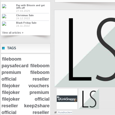
Pay with Bitcoin and get
10% off
27.03.2025
Christmas Sale
24.12.2022
Black Friday Sale
24.11.2022
View all articles »
TAGS
fileboom
paysafecard
fileboom
premium
fileboom
official reseller
filejoker vouchers
filejoker premium
filejoker official
reseller
keep2share
official reseller
Ausdrucken