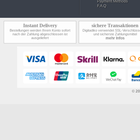
Payment Methods
F.A.Q
Instant Delivery
sichere Transaktionen
Bestellungen werden Ihrem Konto sofort
Digitadiko verwendet SSL-Verschlüss
nach der Zahlung abgeschlossen ist
und sicherste Zahlungsmittel
ausgeliefert
mehr Infos
© 2