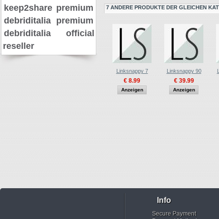
keep2share premium
7 ANDERE PRODUKTE DER GLEICHEN KAT
debriditalia premium
debriditalia official
reseller
Linksnappy 7
Linksnappy 90
€ 8.99
€ 39.99
Anzeigen
Anzeigen
Info
Secure Payment