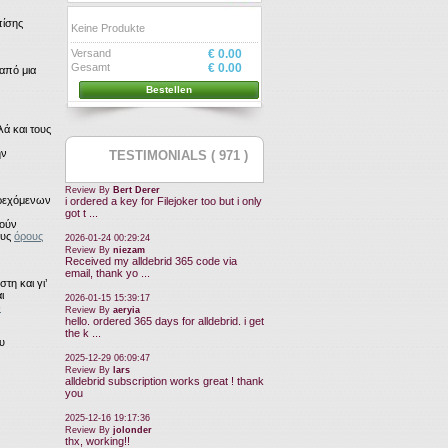
πίσης
Keine Produkte
Versand
€ 0.00
Gesamt
€ 0.00
από μια
Bestellen
λά και τους
ην
TESTIMONIALS ( 971 )
Review By
Bert Derer
αρεχόμενων
i ordered a key for Filejoker too but i only
got t ...
ρούν
ους
όρους
2026-01-24 00:29:24
Review By
niezam
Received my alldebrid 365 code via
email, thank yo ...
τη και γι’
ι
2026-01-15 15:39:17
ώ
Review By
aeryia
hello. ordered 365 days for alldebrid. i get
the k ...
ου
2025-12-29 06:09:47
Review By
lars
alldebrid subscription works great ! thank
you
2025-12-16 19:17:36
Review By
jolonder
thx, working!!