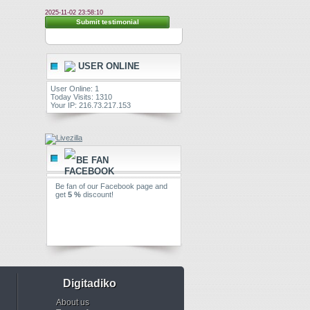
2025-11-02 23:58:10
Submit testimonial
USER ONLINE
User Online: 1
Today Visits: 1310
Your IP: 216.73.217.153
BE FAN
Be fan of our Facebook page and
get
5 %
discount!
Digitadiko
About us