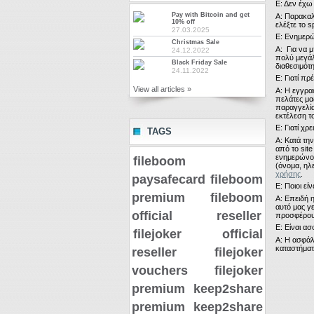
Ε: Δεν έχω
Pay with Bitcoin and get
Α: Παρακαλ
10% off
ελέξτε το 
27.03.2025
Ε: Ενημερώ
Christmas Sale
Α:
Για να 
24.12.2022
πολύ μεγά
Black Friday Sale
διαθεσιμότ
24.11.2022
Ε: Γιατί πρ
View all articles »
Α: Η εγγραφ
πελάτες μας
παραγγελία
εκτέλεση τ
Ε: Γιατί χρ
TAGS
Α:
Κατά τη
από το sit
ενημερώνου
fileboom
(όνομα, ηλ
χρήσης
.
paysafecard
fileboom
Ε: Ποιοι εί
premium
fileboom
Α: Επειδή 
αυτό μας γ
official reseller
προσφέρουμ
Ε: Είναι α
filejoker official
Α: Η ασφάλε
καταστήματ
reseller
filejoker
vouchers
filejoker
premium
keep2share
premium
keep2share