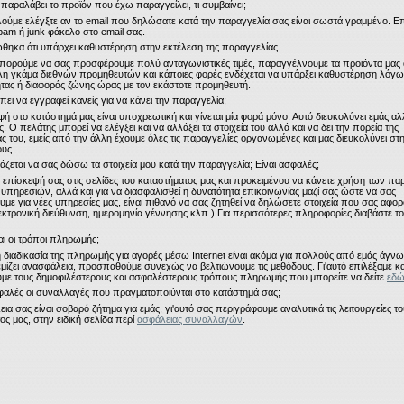
 παραλάβει το προϊόν που έχω παραγγείλει, τι συμβαίνει;
ούμε ελέγξτε αν το email που δηλώσατε κατά την παραγγελία σας είναι σωστά γραμμένο. Ε
spam ή junk φάκελο στο email σας.
θηκα ότι υπάρχει καθυστέρηση στην εκτέλεση της παραγγελίας
μπορούμε να σας προσφέρουμε πολύ ανταγωνιστικές τιμές, παραγγέλνουμε τα προϊόντα μας 
λη γκάμα
διεθνών
προμηθευτών και κάποιες φορές ενδέχεται να υπάρξει καθυστέρηση λόγω
ητας ή
διαφοράς ζώνης ώρας με τον εκάστοτε προμηθευτή.
έπει να εγγραφεί κανείς για να κάνει την παραγγελία;
ή στο κατάστημά μας είναι υποχρεωτική και γίνεται μία φορά μόνο. Αυτό διευκολύνει εμάς αλ
. Ο πελάτης μπορεί να ελέγξει και να αλλάξει τα στοιχεία του αλλά και να δει την πορεία της
ς του, εμείς από την άλλη έχουμε όλες τις παραγγελίες οργανωμένες και μας διευκολύνει στ
ους.
ειάζεται να σας δώσω τα στοιχεία μου κατά την παραγγελία; Είναι ασφαλές;
ν επίσκεψή σας στις σελίδες του καταστήματος μας και προκειμένου να κάνετε χρήση των π
e υπηρεσιών, αλλά και για να διασφαλισθεί η δυνατότητα επικοινωνίας μαζί σας ώστε να σας
με για νέες υπηρεσίες μας, είναι πιθανό να σας ζητηθεί να δηλώσετε στοιχεία που σας αφο
εκτρονική διεύθυνση, ημερομηνία γέννησης κλπ.)
Για περισσότερες πληροφορίες διαβάστε τ
ναι οι τρόποι πληρωμής;
η διαδικασία της πληρωμής για αγορές μέσω Internet είναι ακόμα για πολλούς από εμάς άγνωσ
εμίζει ανασφάλεια, προσπαθούμε συνεχώς να βελτιώνουμε τις μεθόδους. Γι'αυτό επιλέξαμε κα
ε τους δημοφιλέστερους και ασφαλέστερους τρόπους πληρωμής που μπορείτε να δείτε
εδ
σφαλές οι συναλλαγές που πραγματοποιύνται στο κατάστημά σας;
ια σας είναι σοβαρό ζήτημα για εμάς, γι'αυτό σας περιγράφουμε αναλυτικά τις λειτουργείες τ
ος μας, στην ειδική σελίδα περί
ασφάλειας συναλλαγών
.