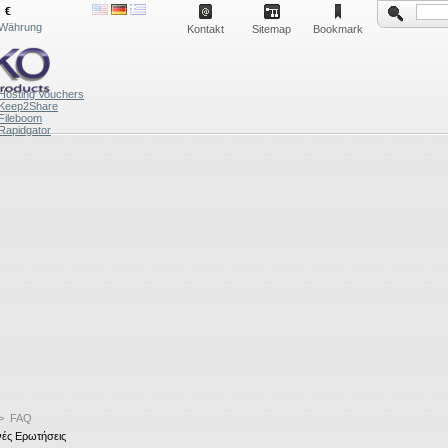
€
Währung
Kontakt
Sitemap
Bookmark
Hosting Vouchers
Keep2Share
Fileboom
Rapidgator
>
FAQ
ές Ερωτήσεις