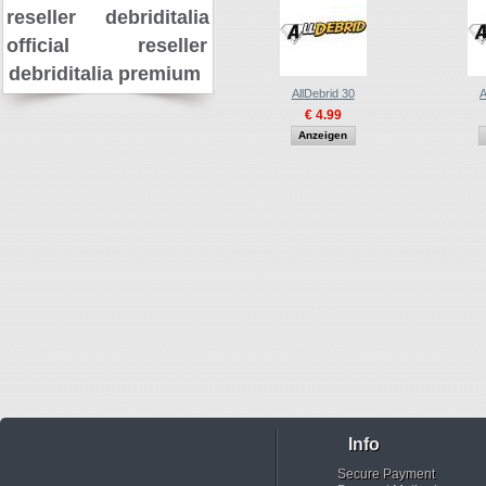
reseller
debriditalia
official reseller
debriditalia premium
AllDebrid 30
A
€ 4.99
Anzeigen
Info
Secure Payment