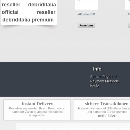
reseller
debriditalia
official reseller
AllDebrid 30
A
debriditalia premium
Anzeigen
Info
Secure Payment
Payment Methods
F.A.Q
Instant Delivery
sichere Transaktionen
Bestellungen werden Ihrem Konto sofort
Digitadiko verwendet SSL-Verschlüss
nach der Zahlung abgeschlossen ist
und sicherste Zahlungsmittel
ausgeliefert
mehr Infos