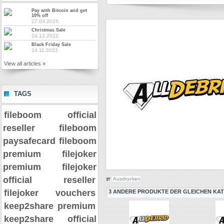
Pay with Bitcoin and get
10% off
27.03.2025
Christmas Sale
24.12.2022
Black Friday Sale
24.11.2022
View all articles »
TAGS
fileboom official
reseller
fileboom
paysafecard
fileboom
premium
filejoker
premium
filejoker
official reseller
Ausdrucken
filejoker vouchers
3 ANDERE PRODUKTE DER GLEICHEN KAT
keep2share premium
keep2share official