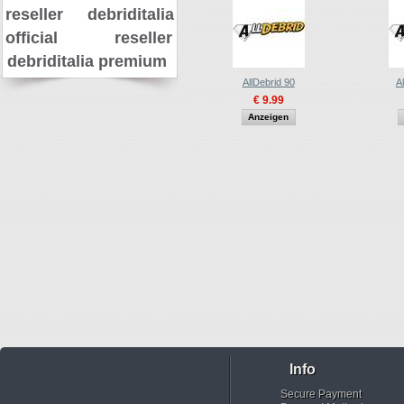
reseller
debriditalia
official reseller
debriditalia premium
AllDebrid 90
A
€ 9.99
Anzeigen
Info
Secure Payment