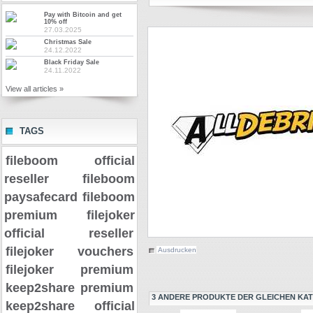
Pay with Bitcoin and get
10% off
27.03.2025
Christmas Sale
24.12.2022
Black Friday Sale
24.11.2022
View all articles »
TAGS
fileboom official
reseller
fileboom
paysafecard
fileboom
premium
filejoker
official reseller
filejoker vouchers
Ausdrucken
filejoker premium
keep2share premium
3 ANDERE PRODUKTE DER GLEICHEN KAT
keep2share official