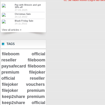
Pay with Bitcoin and get
10% off
27.03.2025
Christmas Sale
24.12.2022
Black Friday Sale
24.11.2022
View all articles »
TAGS
fileboom official
reseller
fileboom
paysafecard
fileboom
premium
filejoker
official reseller
filejoker vouchers
filejoker premium
keep2share premium
keep2share official