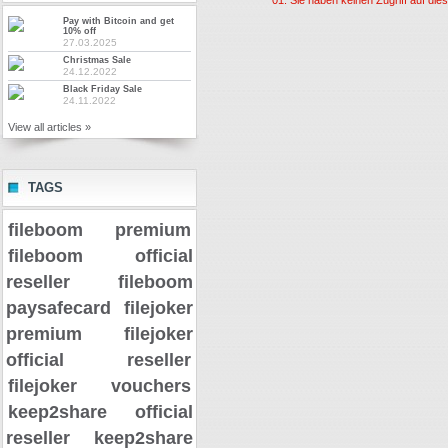
Pay with Bitcoin and get
10% off
27.03.2025
Christmas Sale
24.12.2022
Black Friday Sale
24.11.2022
View all articles »
TAGS
fileboom premium
fileboom official
reseller
fileboom
paysafecard
filejoker
premium
filejoker
official reseller
filejoker vouchers
keep2share official
reseller
keep2share