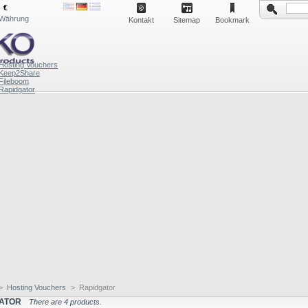
€
Währung
Kontakt
Sitemap
Bookmark
Hosting Vouchers
Keep2Share
Fileboom
Rapidgator
>
Hosting Vouchers
>
Rapidgator
ATOR
There are 4 products.