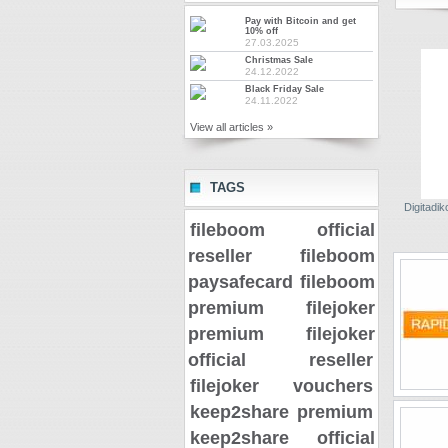
Pay with Bitcoin and get
10% off
27.03.2025
Christmas Sale
24.12.2022
Black Friday Sale
24.11.2022
View all articles »
TAGS
Digitadiko
fileboom official
reseller
fileboom
paysafecard
fileboom
premium
filejoker
premium
filejoker
official reseller
filejoker vouchers
keep2share premium
keep2share official