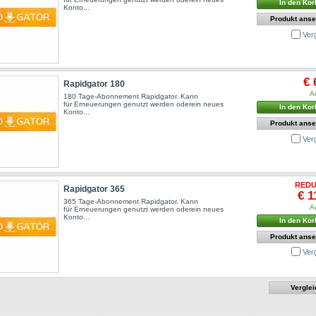
In den Kor
Konto...
Produkt ans
Ver
€ 
Rapidgator 180
A
180 Tage-Abonnement Rapidgator. Kann
für Erneuerungen genutzt werden oderein neues
In den Kor
Konto...
Produkt ans
Ver
REDU
Rapidgator 365
€ 1
365 Tage-Abonnement Rapidgator. Kann
A
für Erneuerungen genutzt werden oderein neues
Konto...
In den Kor
Produkt ans
Ver