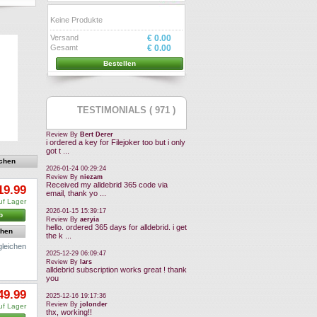
Keine Produkte
Versand
€ 0.00
Gesamt
€ 0.00
Bestellen
TESTIMONIALS ( 971 )
Review By
Bert Derer
i ordered a key for Filejoker too but i only
got t ...
2026-01-24 00:29:24
Review By
niezam
Received my alldebrid 365 code via
19.99
email, thank yo ...
uf Lager
2026-01-15 15:39:17
b
Review By
aeryia
hello. ordered 365 days for alldebrid. i get
ehen
the k ...
gleichen
2025-12-29 06:09:47
Review By
lars
alldebrid subscription works great ! thank
you
49.99
2025-12-16 19:17:36
Review By
jolonder
uf Lager
thx, working!!