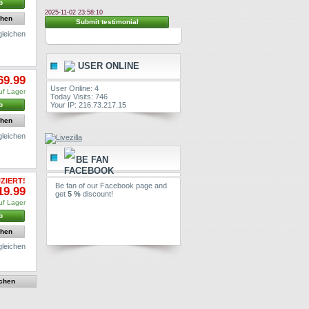
b
2025-11-02 23:58:10
ehen
Submit testimonial
gleichen
USER ONLINE
69.99
User Online: 4
uf Lager
Today Visits: 746
Your IP: 216.73.217.15
b
ehen
gleichen
BE FAN
ZIERT!
Be fan of our Facebook page and
19.99
get
5 %
discount!
uf Lager
b
ehen
gleichen